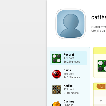
caffè
Csatlakozot
Utoljára onl
Reverzi

171 pont

16 229 meccs
Dáma

208 pont

14 159 meccs
Amőba


113 pont

9 904 meccs
Curling

86 pont
