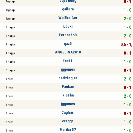
papa hung
0 - 1
Tegnap
gallura
1 - 0
Tegnap
Wolfbeißer
2 - 0
Tegnap
Louki
1 - 0
2 napja
FernandoB
2 - 0
2 napja
qaz5
0,5 - 1,
3 napja
ANGELINA2010
0 - 1
4 napja
fred1
1 - 0
4 napja
jggomes
0 - 1
6 napja
petiziegler
2 - 0
1 hete
Pankac
0 - 1
1 hete
klusha
2 - 0
1 hete
jggomes
1 - 0
1 hete
Cagliari
0 - 1
2 hete
craggs
1 - 0
2 hete
Marika 57
1 - 0
2 hete