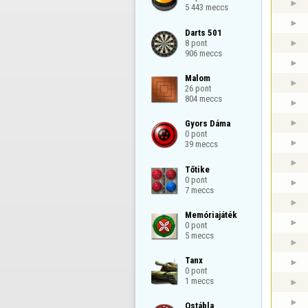
5 443 meccs
Darts 501

8 pont

906 meccs
Malom

26 pont

804 meccs
Gyors Dáma

0 pont

39 meccs
Tőtike

0 pont

7 meccs
Memóriajáték

0 pont

5 meccs
Tanx

0 pont

1 meccs
Ostábla
