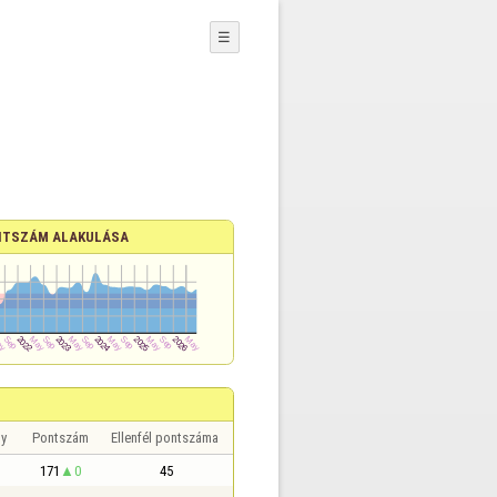
☰
TSZÁM ALAKULÁSA
y
Pontszám
Ellenfél pontszáma
171
0
45