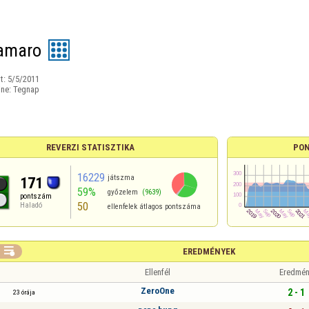
amaro
t:
5/5/2011
ine:
Tegnap
REVERZI STATISZTIKA
PON
16229
játszma
171
59%
győzelem
(9639)
pontszám
50
Haladó
ellenfelek átlagos pontszáma

EREDMÉNYEK
Ellenfél
Eredmén
ZeroOne
2 - 1
23 órája