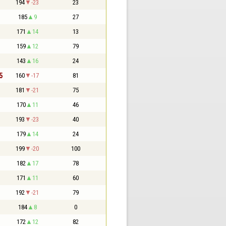
194
-23
23
185
9
27
171
14
13
159
12
79
143
16
24
5
160
-17
81
181
-21
75
170
11
46
193
-23
40
179
14
24
199
-20
100
182
17
78
171
11
60
192
-21
79
184
8
0
172
12
82