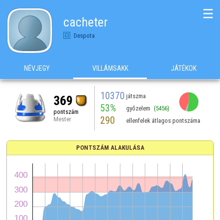
☰
cacheter
Despota
NÉVJEGY
VILLÁMSAKK
JÁTÉKOK
10370
játszma
369
53%
győzelem
(5456)
pontszám
290
Mester
ellenfelek átlagos pontszáma
PONTSZÁM ALAKULÁSA