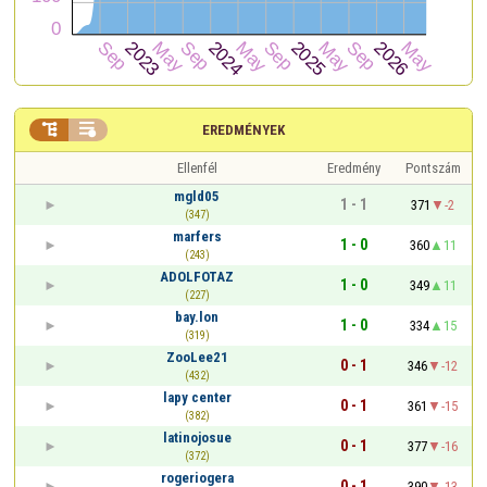


EREDMÉNYEK
Ellenfél
Eredmény
Pontszám
mgld05
1 - 1
371
-2
(347)
marfers
1 - 0
360
11
(243)
ADOLFOTAZ
1 - 0
349
11
(227)
bay.lon
1 - 0
334
15
(319)
ZooLee21
0 - 1
346
-12
(432)
lapy center
0 - 1
361
-15
(382)
latinojosue
0 - 1
377
-16
(372)
rogeriogera
0 - 1
390
-13