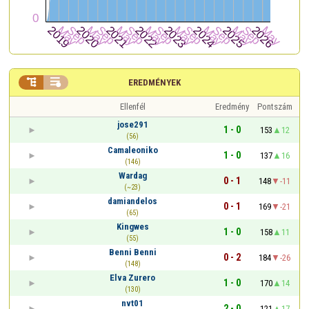


EREDMÉNYEK
Ellenfél
Eredmény
Pontszám
jose291
1 - 0
153
12
(56)
Camaleoniko
1 - 0
137
16
(146)
Wardag
0 - 1
148
-11
(~23)
damiandelos
0 - 1
169
-21
(65)
Kingwes
1 - 0
158
11
(55)
Benni Benni
0 - 2
184
-26
(148)
Elva Zurero
1 - 0
170
14
(130)
nvt01
2 - 0
121
17