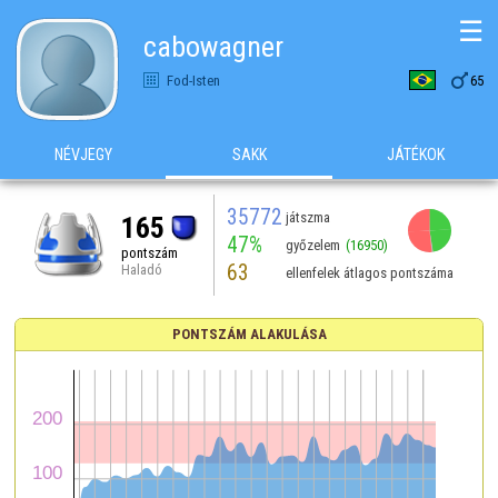
☰
cabowagner

Fod-Isten
65
NÉVJEGY
SAKK
JÁTÉKOK
35772
játszma
165
47%
győzelem
(16950)
pontszám
63
Haladó
ellenfelek átlagos pontszáma
PONTSZÁM ALAKULÁSA