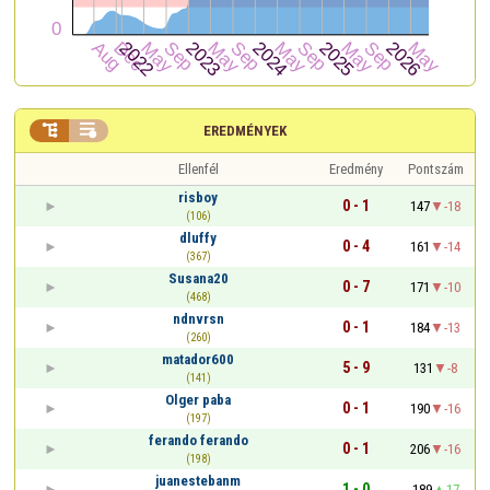


EREDMÉNYEK
Ellenfél
Eredmény
Pontszám
risboy
0 - 1
147
-18
(106)
dluffy
0 - 4
161
-14
(367)
Susana20
0 - 7
171
-10
(468)
ndnvrsn
0 - 1
184
-13
(260)
matador600
5 - 9
131
-8
(141)
Olger paba
0 - 1
190
-16
(197)
ferando ferando
0 - 1
206
-16
(198)
juanestebanm
1 - 0
189
17