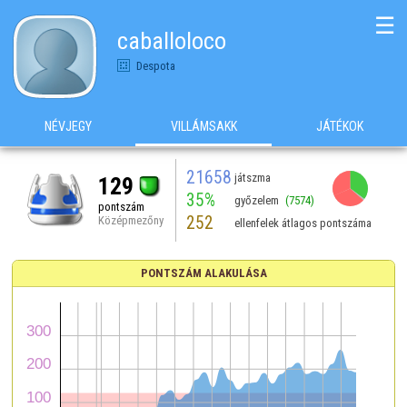
☰
caballoloco
Despota
NÉVJEGY
VILLÁMSAKK
JÁTÉKOK
21658
játszma
129
35%
győzelem
(7574)
pontszám
252
Középmezőny
ellenfelek átlagos pontszáma
PONTSZÁM ALAKULÁSA