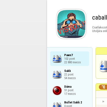
cabal
Csatlakozot
Utoljára onl
Pawn7

102 pont

22 880 meccs
Sakk

22 pont

54 meccs
Dáma


51 pont

17 meccs
Bullet Sakk 2

0 pont
