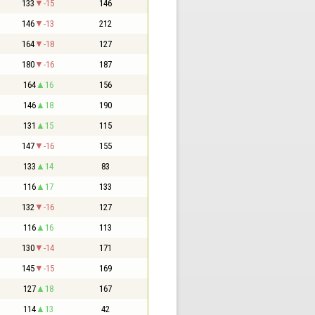
133
-15
146
146
-13
212
164
-18
127
180
-16
187
164
16
156
146
18
190
131
15
115
147
-16
155
133
14
83
116
17
133
132
-16
127
116
16
113
130
-14
171
145
-15
169
127
18
167
114
13
42