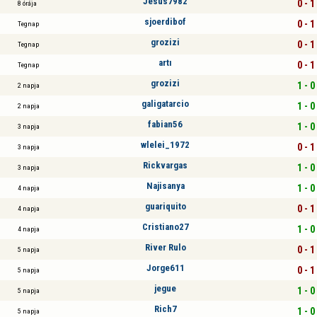
Jesus7982
0 - 1
8 órája
sjoerdibof
0 - 1
Tegnap
grozizi
0 - 1
Tegnap
artı
0 - 1
Tegnap
grozizi
1 - 0
2 napja
galigatarcio
1 - 0
2 napja
fabian56
1 - 0
3 napja
wlelei_1972
0 - 1
3 napja
Rickvargas
1 - 0
3 napja
Najisanya
1 - 0
4 napja
guariquito
0 - 1
4 napja
Cristiano27
1 - 0
4 napja
River Rulo
0 - 1
5 napja
Jorge611
0 - 1
5 napja
jegue
1 - 0
5 napja
Rich7
1 - 0
5 napja