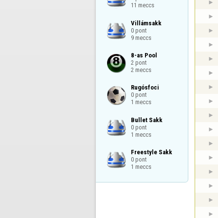
11 meccs
Villámsakk

0 pont

9 meccs
8-as Pool

2 pont

2 meccs
Rugósfoci

0 pont

1 meccs
Bullet Sakk

0 pont

1 meccs
Freestyle Sakk

0 pont

1 meccs