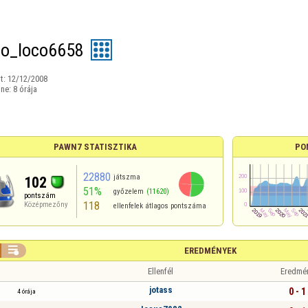
lo_loco6658
t:
12/12/2008
ine:
8 órája
PAWN7 STATISZTIKA
PO
22880
játszma
102
51%
győzelem
(11620)
pontszám
118
Középmezőny
ellenfelek átlagos pontszáma

EREDMÉNYEK
Ellenfél
Eredmé
jotass
0 - 1
4 órája