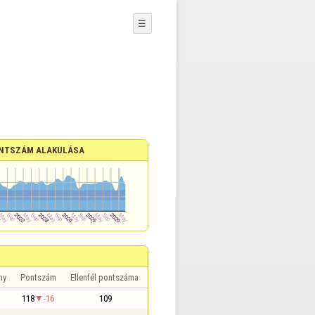
☰
NTSZÁM ALAKULÁSA
ny
Pontszám
Ellenfél pontszáma
118
-16
109