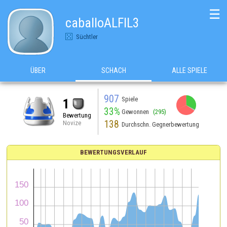
☰
caballoALFIL3
Süchtler
ÜBER
SCHACH
ALLE SPIELE
907
Spiele
1
33%
Gewonnen
(295)
Bewertung
138
Novize
Durchschn. Gegnerbewertung
BEWERTUNGSVERLAUF