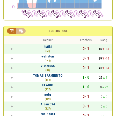


ERGEBNISSE
Gegner
Ergebnis
Rang
RMiki
0 - 1
15
-14
(61)
welinton
0 - 1
29
-14
(~48)
viktor555
0 - 1
43
-14
(89)
TOMAS SARMIENTO
1 - 0
22
21
(138)
ELADIO
1 - 0
0
22
(137)
nefu
0 - 1
0
0
(169)
Albeiro74
0 - 1
0
0
(127)
rosinhaaa
0 - 1
0
0