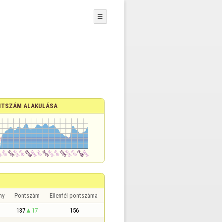
☰
TSZÁM ALAKULÁSA
ny
Pontszám
Ellenfél pontszáma
137
17
156