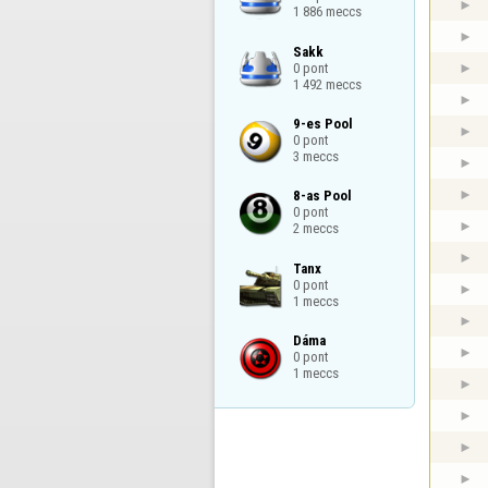
1 886 meccs
Sakk

0 pont

1 492 meccs
9-es Pool

0 pont

3 meccs
8-as Pool

0 pont

2 meccs
Tanx

0 pont

1 meccs
Dáma

0 pont

1 meccs