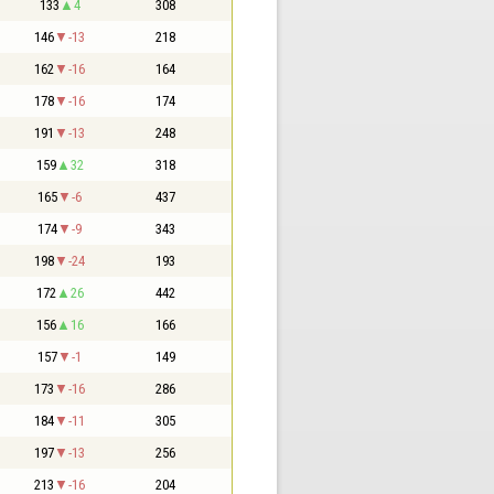
133
4
308
146
-13
218
162
-16
164
178
-16
174
191
-13
248
159
32
318
165
-6
437
174
-9
343
198
-24
193
172
26
442
156
16
166
157
-1
149
173
-16
286
184
-11
305
197
-13
256
213
-16
204