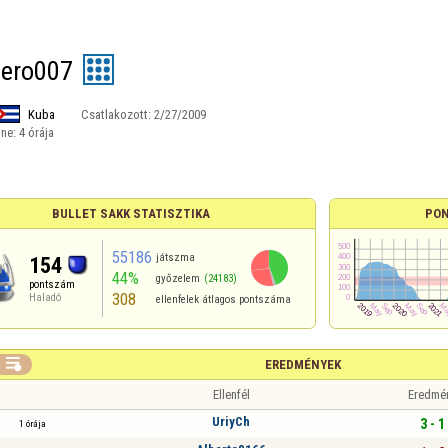
lero007
Kuba
Csatlakozott:
2/27/2009
ine:
4 órája
BULLET SAKK STATISZTIKA
PON
55186
játszma
154
44%
győzelem
(24183)
pontszám
308
Haladó
ellenfelek átlagos pontszáma

EREDMÉNYEK
Ellenfél
Eredmé
UriyCh
3 - 1
1 órája