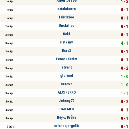
Alberto8166
1 - 2
1 órája
catalaburro
0 - 1
1 órája
fabrizioo
0 - 1
1 órája
Unskilled
0 - 1
2 órája
Rold
0 - 1
2 órája
Patkány
4 - 1
3 órája
Esra3
0 - 1
3 órája
Fenası Kerim
0 - 1
3 órája
istvan3
0 - 2
3 órája
gloricel
1 - 0
3 órája
ruso52
1 - 0
3 órája
ALCIFERRO
1 - 1
3 órája
Johnny72
0 - 2
4 órája
OAX-MEX
0 - 1
4 órája
Bǿy-x Ðråkê
0 - 1
4 órája
orlandojorge58
0 - 1
15 órája