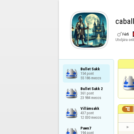
cabal

Férfi
Utoljára onl
Bullet Sakk

154 pont

55 186 meccs
Bullet Sakk 2

361 pont

23 984 meccs
Villámsakk


437 pont

12 030 meccs
Pawn7

194 pont
