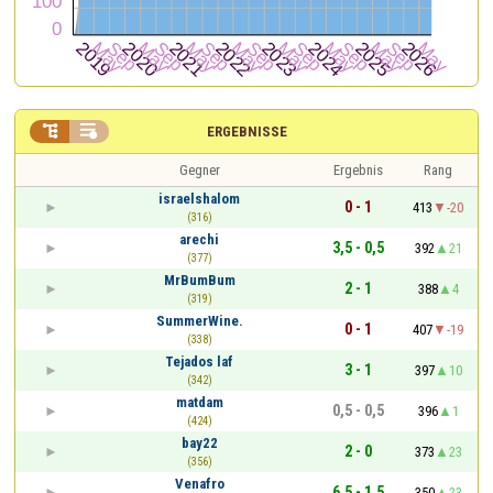


ERGEBNISSE
Gegner
Ergebnis
Rang
israelshalom
0 - 1
413
-20
(316)
arechi
3,5 - 0,5
392
21
(377)
MrBumBum
2 - 1
388
4
(319)
SummerWine.
0 - 1
407
-19
(338)
Tejados laf
3 - 1
397
10
(342)
matdam
0,5 - 0,5
396
1
(424)
bay22
2 - 0
373
23
(356)
Venafro
6,5 - 1,5
350
23