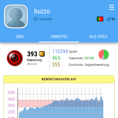
☰
buzzo

Fod-Gott
59
ÜBER
DAMESPIEL
ALLE SPIELE
115594
Spiele
393
46%
Gewonnen
(53169)
Bewertung
355
Meister
Durchschn. Gegnerbewertung
BEWERTUNGSVERLAUF