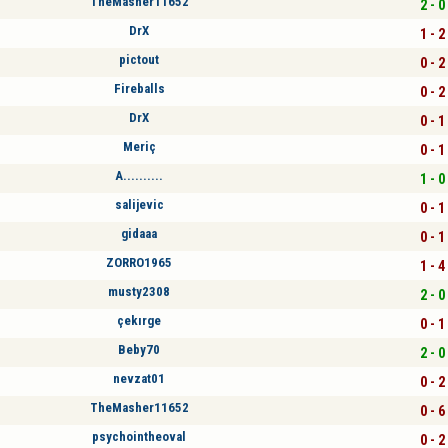
TheMasher11652
2 - 0
DrX
1 - 2
pictout
0 - 2
Fireballs
0 - 2
DrX
0 - 1
Meriç
0 - 1
A..........
1 - 0
salijevic
0 - 1
gidaaa
0 - 1
ZORRO1965
1 - 4
musty2308
2 - 0
çekırge
0 - 1
Beby70
2 - 0
nevzat01
0 - 2
TheMasher11652
0 - 6
psychointheoval
0 - 2