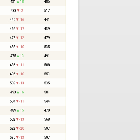
431
18
485
433
-2
517
449
-16
441
466
-17
439
478
-12
479
488
-10
535
475
13
491
486
-11
508
496
-10
553
509
-13
535
493
16
501
504
-11
544
489
15
470
502
-13
568
522
-20
597
535
-13
597