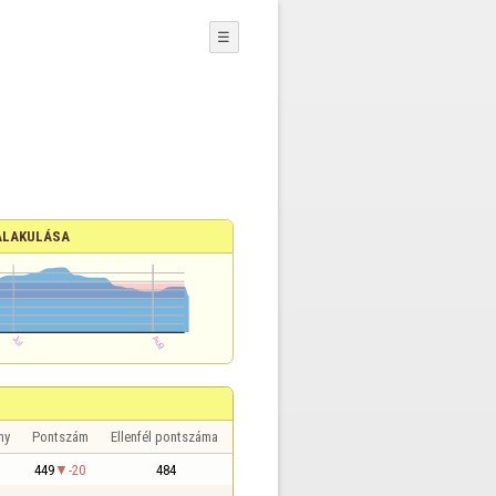
☰
ALAKULÁSA
ny
Pontszám
Ellenfél pontszáma
449
-20
484