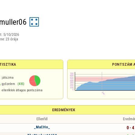
muller06
t:
5/10/2026
ine:
23 órája
TISZTIKA
PONTSZÁM 
játszma
%
győzelem
(435)
ellenfelek átlagos pontszáma
EREDMÉNYEK
Ellenfél
Eredmé
_MaCHo_
0 - 4