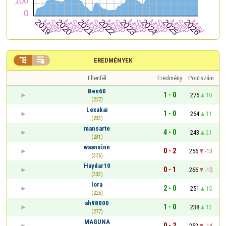


EREDMÉNYEK
Ellenfél
Eredmény
Pontszám
Ben60
1 - 0
275
10
(227)
Lexakai
1 - 0
264
11
(233)
mansarte
4 - 0
243
21
(231)
waansinn
0 - 2
256
-13
(326)
Haydar10
0 - 1
266
-10
(333)
lora
2 - 0
251
15
(225)
ah98000
1 - 0
238
13
(277)
MAGUNA
0 - 2
252
-14