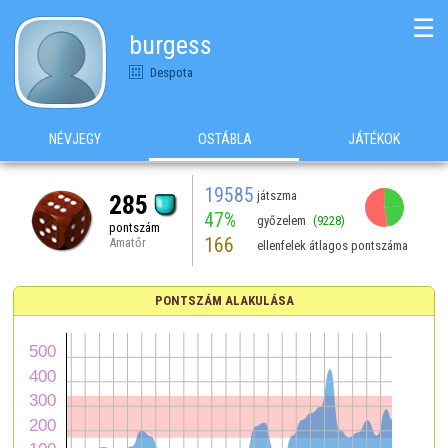
☰
burgess
Despota
NÉVJEGY
OSTÁBLA
JÁTÉKOK
19585
játszma
285
47%
győzelem
(9228)
pontszám
166
Amatőr
ellenfelek átlagos pontszáma
PONTSZÁM ALAKULÁSA