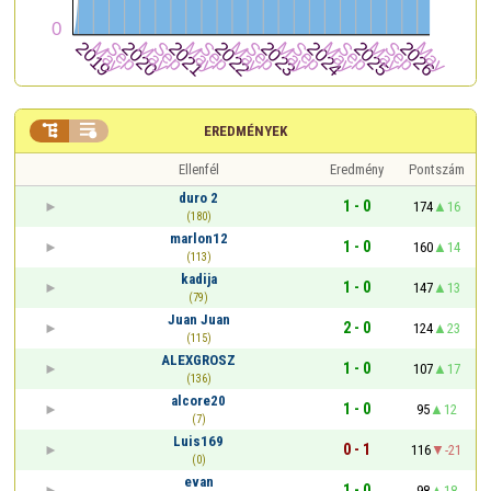


EREDMÉNYEK
Ellenfél
Eredmény
Pontszám
duro 2
1 - 0
174
16
(180)
marlon12
1 - 0
160
14
(113)
kadija
1 - 0
147
13
(79)
Juan Juan
2 - 0
124
23
(115)
ALEXGROSZ
1 - 0
107
17
(136)
alcore20
1 - 0
95
12
(7)
Luis169
0 - 1
116
-21
(0)
evan
1 - 0
98
18