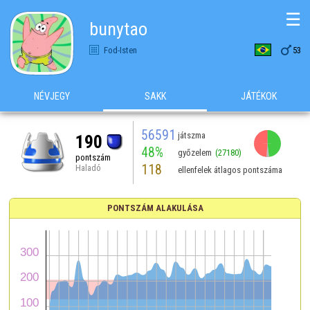
☰
bunytao

Fod-Isten
53
NÉVJEGY
SAKK
JÁTÉKOK
56591
játszma
190
48%
győzelem
(27180)
pontszám
118
Haladó
ellenfelek átlagos pontszáma
PONTSZÁM ALAKULÁSA