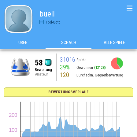
☰
buell
Fod-Gott
ÜBER
SCHACH
ALLE SPIELE
31016
Spiele
58
39%
Gewonnen
(12128)
Bewertung
120
Amateur
Durchschn. Gegnerbewertung
BEWERTUNGSVERLAUF