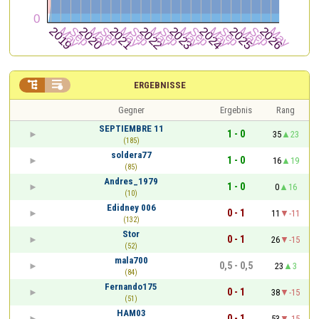


ERGEBNISSE
Gegner
Ergebnis
Rang
SEPTIEMBRE 11
1 - 0
35
23
(185)
soldera77
1 - 0
16
19
(85)
Andres_1979
1 - 0
0
16
(10)
Edidney 006
0 - 1
11
-11
(132)
Stor
0 - 1
26
-15
(52)
mala700
0,5 - 0,5
23
3
(84)
Fernando175
0 - 1
38
-15
(51)
HAM03
0 - 1
53
-15