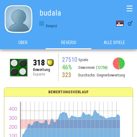
☰
budala

Despot
ÜBER
REVERSI
ALLE SPIELE
27510
Spiele
318
46%
Gewonnen
(12756)
Bewertung
323
Experte
Durchschn. Gegnerbewertung
BEWERTUNGSVERLAUF