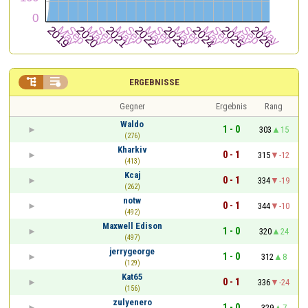


ERGEBNISSE
Gegner
Ergebnis
Rang
Waldo
1 - 0
303
15
(276)
Kharkiv
0 - 1
315
-12
(413)
Kcaj
0 - 1
334
-19
(262)
notw
0 - 1
344
-10
(492)
Maxwell Edison
1 - 0
320
24
(497)
jerrygeorge
1 - 0
312
8
(129)
Kat65
0 - 1
336
-24
(156)
zulyenero
1 - 0
329
7