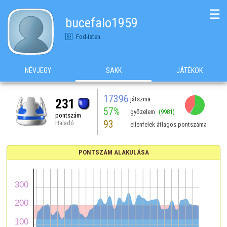
☰
bucefalo1959
Fod-Isten
NÉVJEGY
SAKK
JÁTÉKOK
17396
játszma
231
57%
győzelem
(9981)
pontszám
93
Haladó
ellenfelek átlagos pontszáma
PONTSZÁM ALAKULÁSA