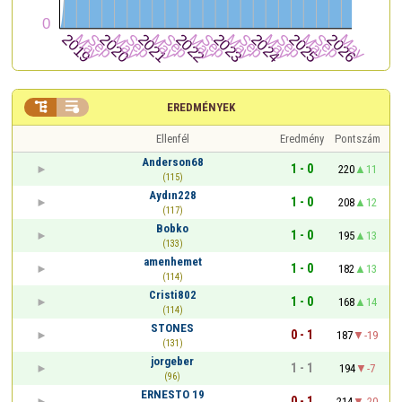


EREDMÉNYEK
Ellenfél
Eredmény
Pontszám
Anderson68
1 - 0
220
11
(115)
Aydın228
1 - 0
208
12
(117)
Bobko
1 - 0
195
13
(133)
amenhemet
1 - 0
182
13
(114)
Cristi802
1 - 0
168
14
(114)
STONES
0 - 1
187
-19
(131)
jorgeber
1 - 1
194
-7
(96)
ERNESTO 19
0 - 1
214
-20