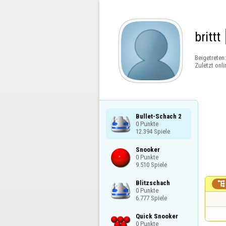
brittt
Beigetreten
Zuletzt onli
Bullet-Schach 2

0 Punkte

12.394 Spiele
Snooker

0 Punkte

9.510 Spiele
Blitzschach


0 Punkte

6.777 Spiele
Quick Snooker

0 Punkte
