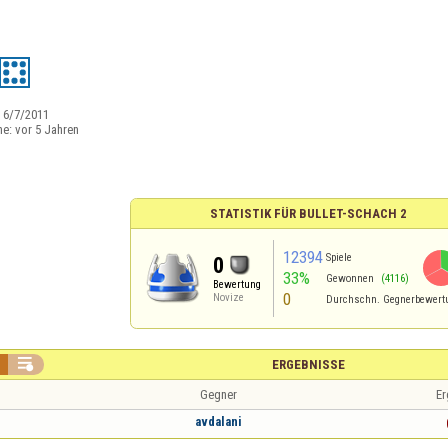
:
6/7/2011
ne:
vor 5 Jahren
STATISTIK FÜR BULLET-SCHACH 2
12394
Spiele
0
33%
Gewonnen
(4116)
Bewertung
0
Novize
Durchschn. Gegnerbewert

ERGEBNISSE
Gegner
Er
avdalani