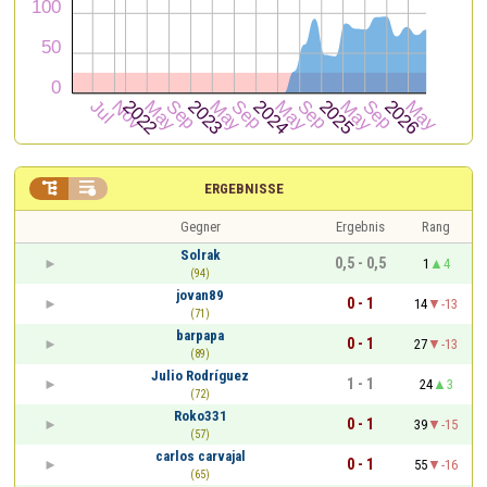


ERGEBNISSE
Gegner
Ergebnis
Rang
Solrak
0,5 - 0,5
1
4
(94)
jovan89
0 - 1
14
-13
(71)
barpapa
0 - 1
27
-13
(89)
Julio Rodríguez
1 - 1
24
3
(72)
Roko331
0 - 1
39
-15
(57)
carlos carvajal
0 - 1
55
-16
(65)