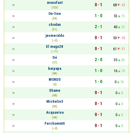
monofast
0 - 1
68
-13
(133)
On-line
1 - 0
53
15
(34)
chodan
2 - 1
40
13
(91)
jesmeraldo
0 - 1
50
-10
(~0)
El mago28
0 - 1
61
-11
(~71)
Dé
2 - 0
35
26
(57)
barpapa
1 - 0
16
19
(84)
MOKUS
1 - 0
0
16
(0)
Shame
0 - 1
0
0
(48)
Michelin3
0 - 1
0
0
(85)
Acquaviva
0 - 1
0
0
(64)
Ferchommtt
0 - 1
0
0
(~0)