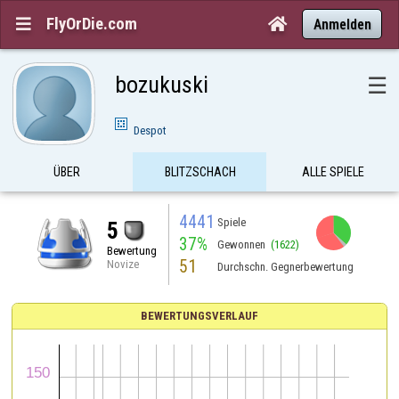
FlyOrDie.com


Anmelden
bozukuski
☰
Despot
ÜBER
BLITZSCHACH
ALLE SPIELE
4441
Spiele
5
37%
Gewonnen
(1622)
Bewertung
51
Novize
Durchschn. Gegnerbewertung
BEWERTUNGSVERLAUF