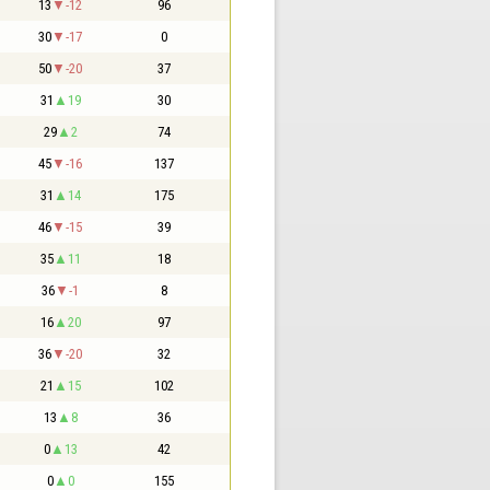
13
-12
96
30
-17
0
50
-20
37
31
19
30
29
2
74
45
-16
137
31
14
175
46
-15
39
35
11
18
36
-1
8
16
20
97
36
-20
32
21
15
102
13
8
36
0
13
42
0
0
155