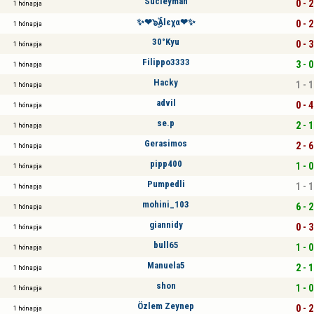
Sücleyman
0 - 2
1 hónapja
✨❤๖ۣۜAƖєχα❤✨
0 - 2
1 hónapja
30°Kyu
0 - 3
1 hónapja
Filippo3333
3 - 0
1 hónapja
Hacky
1 - 1
1 hónapja
advil
0 - 4
1 hónapja
se.p
2 - 1
1 hónapja
Gerasimos
2 - 6
1 hónapja
pipp400
1 - 0
1 hónapja
Pumpedli
1 - 1
1 hónapja
mohini_103
6 - 2
1 hónapja
giannidy
0 - 3
1 hónapja
bull65
1 - 0
1 hónapja
Manuela5
2 - 1
1 hónapja
shon
1 - 0
1 hónapja
Özlem Zeynep
0 - 2
1 hónapja