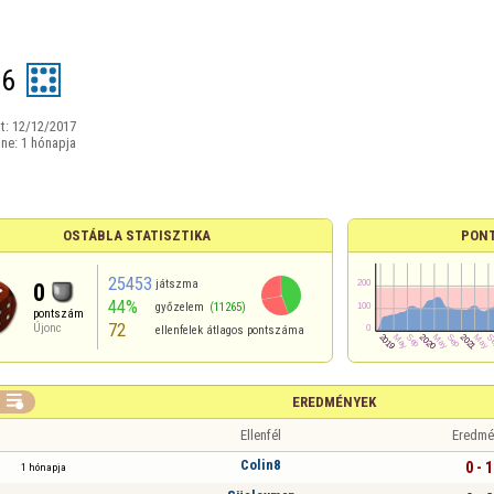
26
t:
12/12/2017
ine:
1 hónapja
OSTÁBLA STATISZTIKA
PON
25453
játszma
0
44%
győzelem
(11265)
pontszám
72
Újonc
ellenfelek átlagos pontszáma

EREDMÉNYEK
Ellenfél
Eredmé
Colin8
0 - 1
1 hónapja