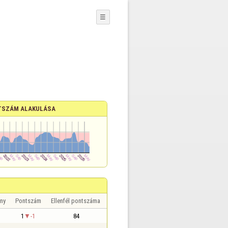
☰
TSZÁM ALAKULÁSA
ny
Pontszám
Ellenfél pontszáma
1
-1
84