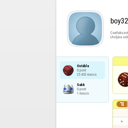
boy3
Csatlakozot
Utoljára onl
Ostábla

0 pont

25 453 meccs
Sakk

0 pont

1 meccs
