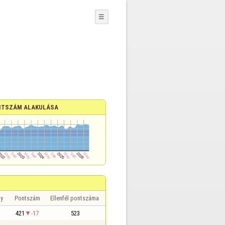
☰
TSZÁM ALAKULÁSA
y
Pontszám
Ellenfél pontszáma
421
-17
523