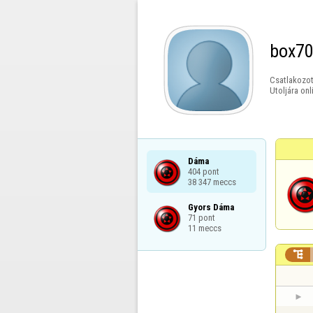
box7
Csatlakozot
Utoljára onl
Dáma

404 pont

38 347 meccs
Gyors Dáma

71 pont

11 meccs
