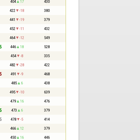
404
17
430
422
-18
380
441
-19
379
452
-11
432
464
-12
549
5
446
18
528
454
-8
335
482
-28
422
5
491
-9
468
485
6
438
495
-10
639
479
16
476
5
473
6
379
5
478
-5
414
466
12
379
450
16
446