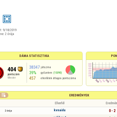
0
t:
9/18/2019
ine:
2 órája
DÁMA STATISZTIKA
PON
38347
játszma
404
39%
győzelem
(15090)
pontszám
457
Mester
ellenfelek átlagos pontszáma

EREDMÉNYEK
Ellenfél
Eredmén
kvnaidu
0 - 2
2 órája