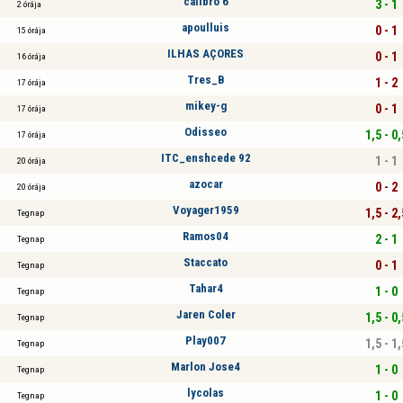
calibro 6
3 - 1
2 órája
apoulluis
0 - 1
15 órája
ILHAS AÇORES
0 - 1
16 órája
Tres_B
1 - 2
17 órája
mikey-g
0 - 1
17 órája
Odisseo
1,5 - 0,
17 órája
ITC_enshcede 92
1 - 1
20 órája
azocar
0 - 2
20 órája
Voyager1959
1,5 - 2,
Tegnap
Ramos04
2 - 1
Tegnap
Staccato
0 - 1
Tegnap
Tahar4
1 - 0
Tegnap
Jaren Coler
1,5 - 0,
Tegnap
Play007
1,5 - 1,
Tegnap
Marlon Jose4
1 - 0
Tegnap
lycolas
1 - 0
Tegnap