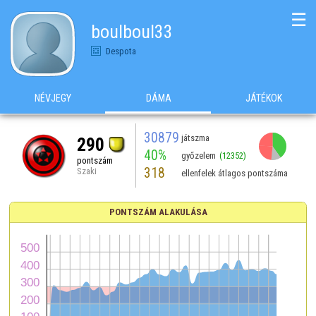
☰
boulboul33
Despota
NÉVJEGY
DÁMA
JÁTÉKOK
30879
játszma
290
40%
győzelem
(12352)
pontszám
318
Szaki
ellenfelek átlagos pontszáma
PONTSZÁM ALAKULÁSA