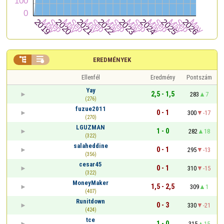


EREDMÉNYEK
Ellenfél
Eredmény
Pontszám
Yay
2,5 - 1,5
283
7
(276)
fuzue2011
0 - 1
300
-17
(270)
LGUZMAN
1 - 0
282
18
(322)
salaheddine
0 - 1
295
-13
(356)
cesar45
0 - 1
310
-15
(322)
MoneyMaker
1,5 - 2,5
309
1
(407)
Runitdown
0 - 3
330
-21
(424)
tce
1 - 0
315
15