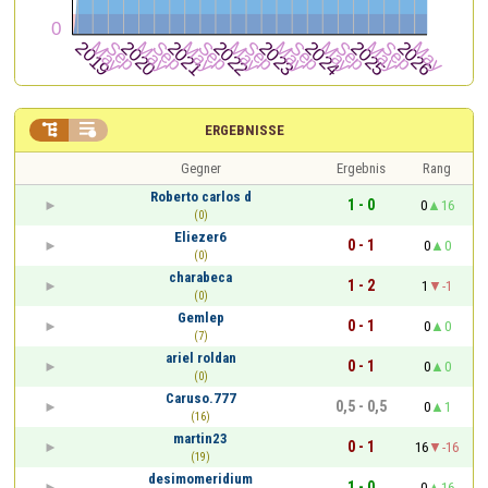


ERGEBNISSE
Gegner
Ergebnis
Rang
Roberto carlos d
1 - 0
0
16
(0)
Eliezer6
0 - 1
0
0
(0)
charabeca
1 - 2
1
-1
(0)
Gemlep
0 - 1
0
0
(7)
ariel roldan
0 - 1
0
0
(0)
Caruso.777
0,5 - 0,5
0
1
(16)
martin23
0 - 1
16
-16
(19)
desimomeridium
1 - 0
0
16