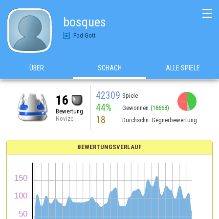
☰
bosques
Fod-Gott
ÜBER
SCHACH
ALLE SPIELE
42309
Spiele
16
44%
Gewonnen
(18668)
Bewertung
18
Novize
Durchschn. Gegnerbewertung
BEWERTUNGSVERLAUF