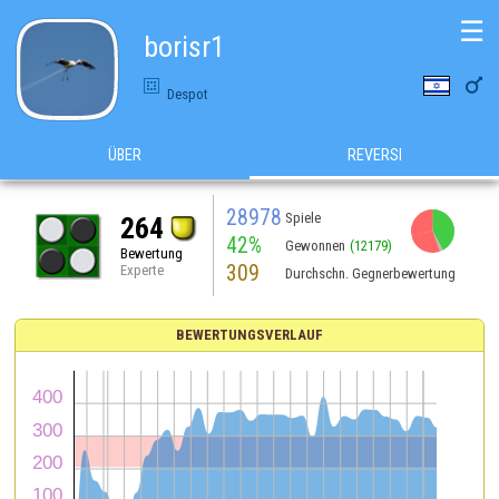
☰
borisr1

Despot
ÜBER
REVERSI
28978
Spiele
264
42%
Gewonnen
(12179)
Bewertung
309
Experte
Durchschn. Gegnerbewertung
BEWERTUNGSVERLAUF