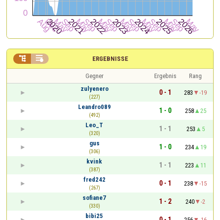


ERGEBNISSE
Gegner
Ergebnis
Rang
zulyenero
0 - 1
283
-19
(227)
Leandro089
1 - 0
258
25
(492)
Leo_T
1 - 1
253
5
(320)
gus
1 - 0
234
19
(306)
kvink
1 - 1
223
11
(387)
fred242
0 - 1
238
-15
(267)
sofiane7
1 - 2
240
-2
(330)
bibi25
0 - 1
256
-16