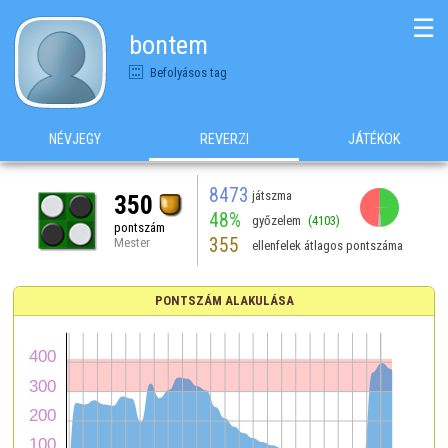
☰
bontem
Befolyásos tag
NÉVJEGY
REVERZI
JÁTÉKOK
8473
játszma
350
48%
győzelem
(4103)
pontszám
355
Mester
ellenfelek átlagos pontszáma
PONTSZÁM ALAKULÁSA