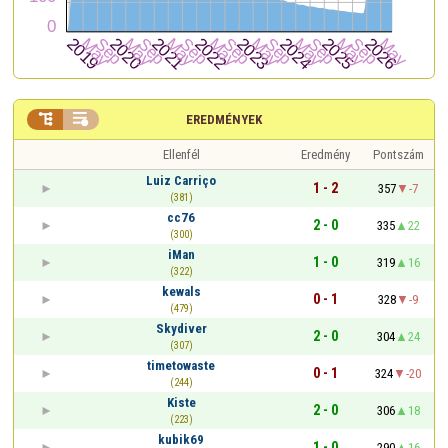


EREDMÉNYEK
Ellenfél
Eredmény
Pontszám
Luiz Carriço
1 - 2
357
-7
(381)
cc76
2 - 0
335
22
(300)
iMan
1 - 0
319
16
(322)
kewals
0 - 1
328
-9
(479)
Skydiver
2 - 0
304
24
(307)
timetowaste
0 - 1
324
-20
(244)
Kiste
2 - 0
306
18
(223)
kubik69
1 - 0
290
16