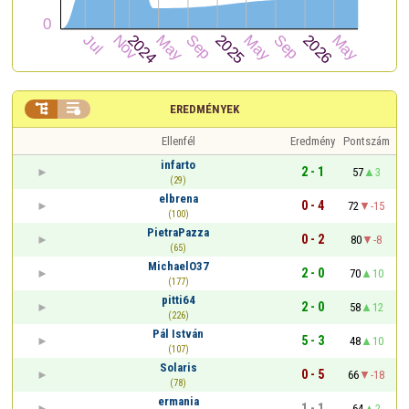


EREDMÉNYEK
Ellenfél
Eredmény
Pontszám
infarto
2 - 1
57
3
(29)
elbrena
0 - 4
72
-15
(100)
PietraPazza
0 - 2
80
-8
(65)
MichaelO37
2 - 0
70
10
(177)
pitti64
2 - 0
58
12
(226)
Pál István
5 - 3
48
10
(107)
Solaris
0 - 5
66
-18
(78)
ermania
1 - 1
64
2