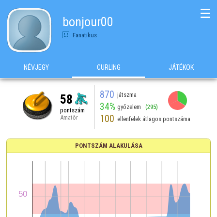
☰
bonjour00
Fanatikus
NÉVJEGY
CURLING
JÁTÉKOK
870
játszma
58
34%
győzelem
(295)
pontszám
100
Amatőr
ellenfelek átlagos pontszáma
PONTSZÁM ALAKULÁSA