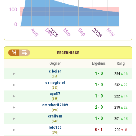


ERGEBNISSE
Gegner
Ergebnis
Rang
c boier
1 - 0
254
16
(261)
ezmegfelel
1 - 0
232
22
(357)
apu57
1 - 0
222
14
(183)
omrcherif2009
2 - 0
219
22
(196)
crniivan
1 - 0
201
18
(242)
lolo100
0 - 1
209
-8
(396)