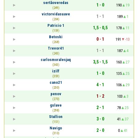
sertãoveredas
1 - 0
190
19
(249)
victorvidasuave
1 - 1
189
1
(204)
Patricio 1
1,5 - 0,5
178
11
(159)
Betoski
0 - 1
191
-13
(268)
Trevor41
1 - 1
187
4
(243)
carlosmoralesjaq
3,5 - 1,5
160
27
(343)
izilf
1 - 0
135
25
(359)
cano21
4 - 1
106
29
(230)
penov
1 - 2
103
3
(270)
gslave
2 - 1
78
25
(298)
Stallion
3 - 0
41
37
(151)
Navigo
2 - 0
0
41
(310)