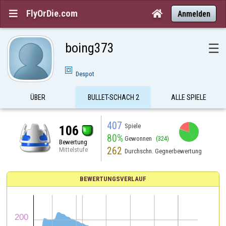
FlyOrDie.com


Anmelden
boing373
☰
Despot
ÜBER
BULLET-SCHACH 2
ALLE SPIELE
407
Spiele
106
80%
Gewonnen
(324)
Bewertung
262
Mittelstufe
Durchschn. Gegnerbewertung
BEWERTUNGSVERLAUF