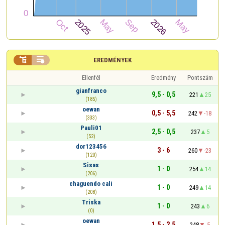


EREDMÉNYEK
Ellenfél
Eredmény
Pontszám
gianfranco
9,5 - 0,5
221
25
(185)
oewan
0,5 - 5,5
242
-18
(333)
Pauli01
2,5 - 0,5
237
5
(52)
dor123456
3 - 6
260
-23
(120)
Sisas
1 - 0
254
14
(206)
chaguendo cali
1 - 0
249
14
(208)
Triska
1 - 0
243
6
(0)
oewan
1,5 - 2,5
248
-5