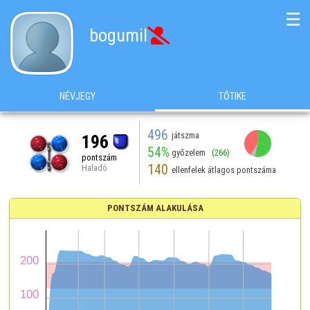
☰
bogumil

NÉVJEGY
TŐTIKE
496
játszma
196
54%
győzelem
(266)
pontszám
140
Haladó
ellenfelek átlagos pontszáma
PONTSZÁM ALAKULÁSA