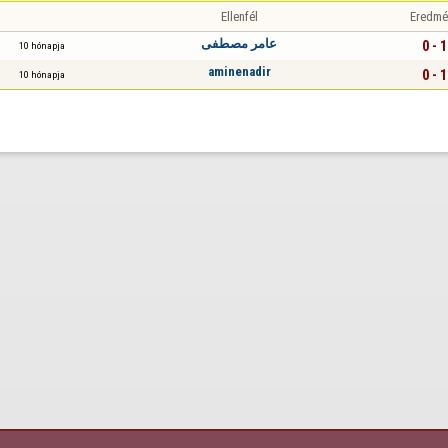
Ellenfél
Eredmé
عامر مصطفى
0 - 1
10 hónapja
aminenadir
0 - 1
10 hónapja