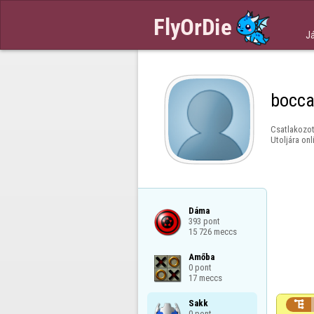
J
bocca
Csatlakozot
Utoljára onl
Dáma

393 pont

15 726 meccs
Amőba

0 pont

17 meccs
Sakk


0 pont
