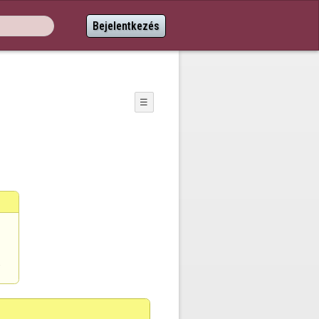
Bejelentkezés
☰
a