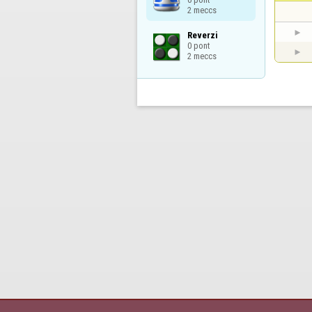
2 meccs
Reverzi

0 pont

2 meccs