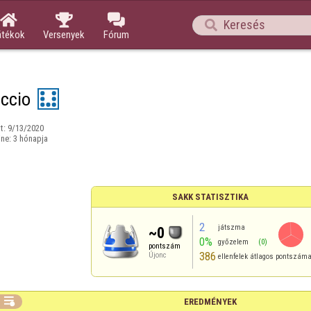




átékok
Versenyek
Fórum
ccio
t:
9/13/2020
ine:
3 hónapja
SAKK STATISZTIKA
2
játszma
~0
0%
győzelem
(0)
pontszám
386
Újonc
ellenfelek átlagos pontszám

EREDMÉNYEK