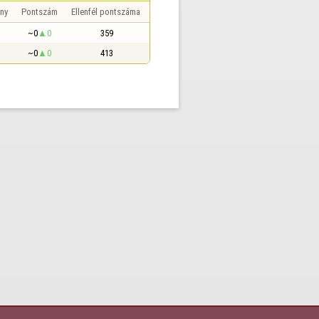
ny
Pontszám
Ellenfél pontszáma
~0
0
359
~0
0
413