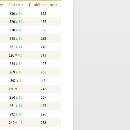
ny
Pontszám
Ellenfél pontszáma
336
15
312
326
10
187
310
16
300
295
15
282
281
14
240
296
-15
319
284
12
195
269
15
256
262
7
49
280
-18
245
264
16
267
251
13
187
232
19
296
249
-17
233