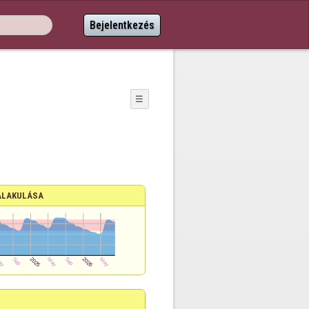
Bejelentkezés
☰
ALAKULÁSA