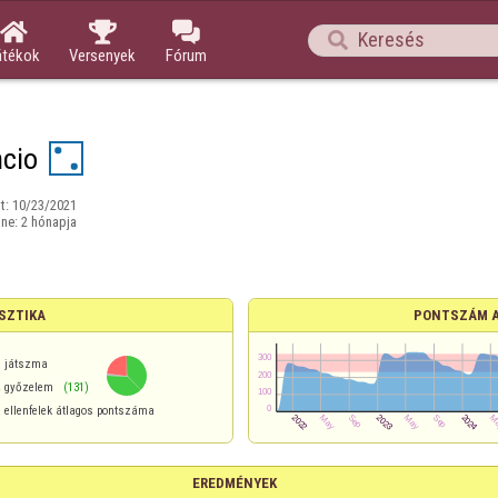




átékok
Versenyek
Fórum
cio
t:
10/23/2021
ine:
2 hónapja
SZTIKA
PONTSZÁM 
játszma
%
győzelem
(131)
ellenfelek átlagos pontszáma
EREDMÉNYEK