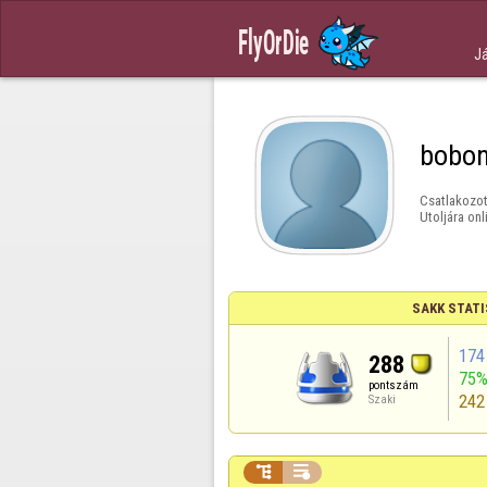
J
bobon
Csatlakozot
Utoljára onl
SAKK STATI
174
288
75
pontszám
242
Szaki

