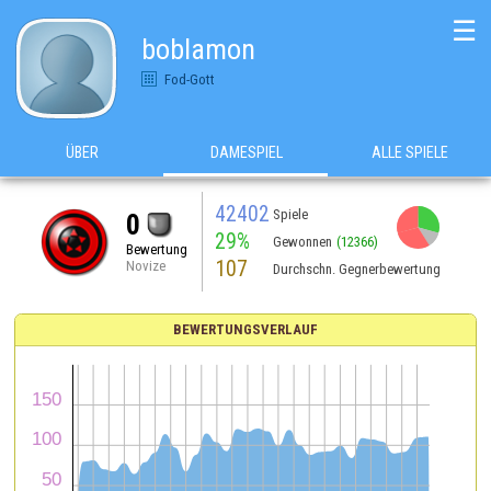
☰
boblamon
Fod-Gott
ÜBER
DAMESPIEL
ALLE SPIELE
42402
Spiele
0
29%
Gewonnen
(12366)
Bewertung
107
Novize
Durchschn. Gegnerbewertung
BEWERTUNGSVERLAUF