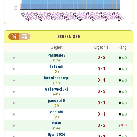


ERGEBNISSE
Gegner
Ergebnis
Rang
Pasquale7
0 - 2
0
0
(155)
fz1dm5
0 - 1
0
0
(29)
birdofpassage
0 - 1
0
0
(143)
Gaderypoluki
0 - 3
0
0
(411)
pancho50
0 - 1
0
0
(75)
ochiata
0 - 1
0
0
(99)
Patan
0 - 2
7
-7
(176)
Ryan 2026
0 - 1
7
0