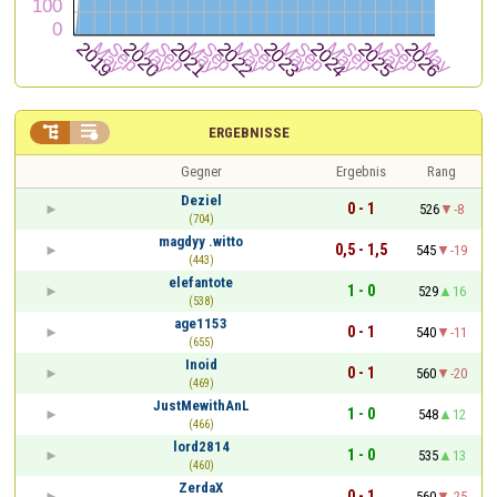


ERGEBNISSE
Gegner
Ergebnis
Rang
Deziel
0 - 1
526
-8
(704)
magdyy .witto
0,5 - 1,5
545
-19
(443)
elefantote
1 - 0
529
16
(538)
age1153
0 - 1
540
-11
(655)
Inoid
0 - 1
560
-20
(469)
JustMewithAnL
1 - 0
548
12
(466)
lord2814
1 - 0
535
13
(460)
ZerdaX
0 - 1
560
-25