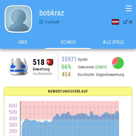
☰
bobkraz

Fod-Gott
70
ÜBER
SCHACH
ALLE SPIELE
35971
Spiele
518
66%
Gewonnen
(23621)
Bewertung
454
Großmeister
Durchschn. Gegnerbewertung
BEWERTUNGSVERLAUF