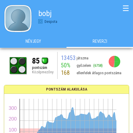
☰
bobj
Despota
NÉVJEGY
REVERZI
13453
játszma
85
50%
győzelem
(6758)
pontszám
168
Középmezőny
ellenfelek átlagos pontszáma
PONTSZÁM ALAKULÁSA