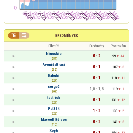


EREDMÉNYEK
Ellenfél
Eredmény
Pontszám
Ninoskio
0 - 2
99
-14
(257)
AvenidaBrasi
0 - 1
107
-8
(292)
Kabubi
0 - 1
118
-11
(229)
serge2
1,5 - 1,5
119
-1
(109)
tpatrick
0 - 1
131
-12
(223)
Pat314
1 - 2
133
-2
(228)
Maxwell Edison
0 - 2
141
-8
(410)
Xoph
0 - 1
154
-13