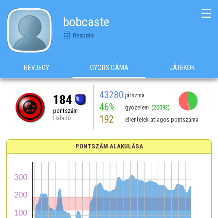
☰
bobcaste
Despota
NÉVJEGY
GYORS DÁMA
JÁTÉKOK
43280
játszma
184
46%
győzelem
(20092)
pontszám
192
Haladó
ellenfelek átlagos pontszáma
PONTSZÁM ALAKULÁSA