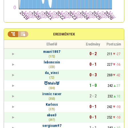


EREDMÉNYEK
Ellenfél
Eredmény
Pontszám
mauri1807
0 - 2
211
-27
(172)
leboncoin
0 - 1
227
-16
(223)
da_vinci
0 - 3
269
-42
(72)
😈Malo👿
1 - 0
242
27
(530)
ironic racer
2 - 2
232
10
(350)
Karloss
0 - 1
242
-10
(373)
abue3
0 - 1
252
-10
(397)
sergioam97
1 - 1
242
10