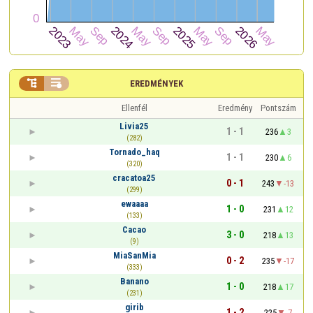


EREDMÉNYEK
Ellenfél
Eredmény
Pontszám
Livia25
1 - 1
236
3
(282)
Tornado_haq
1 - 1
230
6
(320)
cracatoa25
0 - 1
243
-13
(299)
ewaaaa
1 - 0
231
12
(133)
Cacao
3 - 0
218
13
(9)
MiaSanMia
0 - 2
235
-17
(333)
Banano
1 - 0
218
17
(231)
girib
1 - 2
225
-7