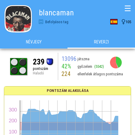
☰
blancaman

Befolyásos tag
105
NÉVJEGY
REVERZI
13096
játszma
239
42%
győzelem
(5542)
pontszám
224
Haladó
ellenfelek átlagos pontszáma
PONTSZÁM ALAKULÁSA