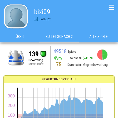
☰
bixi09
Fod-Gott
ÜBER
BULLET-SCHACH 2
ALLE SPIELE
49518
Spiele
139
49%
Gewonnen
(24169)
Bewertung
175
Mittelstufe
Durchschn. Gegnerbewertung
BEWERTUNGSVERLAUF