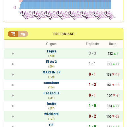


ERGEBNISSE
Gegner
Ergebnis
Rang
Taqwa
3 - 3
132
7
(208)
El As 3
1 - 1
121
11
(294)
MARTIN JR
0 - 1
138
-17
(120)
sunstone
1 - 3
151
-13
(174)
Penápolis
0 - 1
154
-3
(519)
lustie
1 - 0
133
21
(247)
Wichlord
0 - 2
156
-23
(177)
rth
1 - 0
141
15