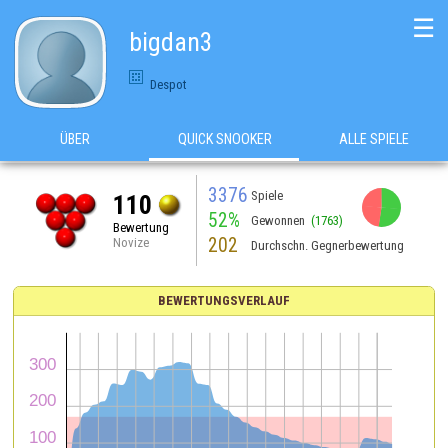
☰
bigdan3
Despot
ÜBER
QUICK SNOOKER
ALLE SPIELE
3376
Spiele
110
52%
Gewonnen
(1763)
Bewertung
202
Novize
Durchschn. Gegnerbewertung
BEWERTUNGSVERLAUF