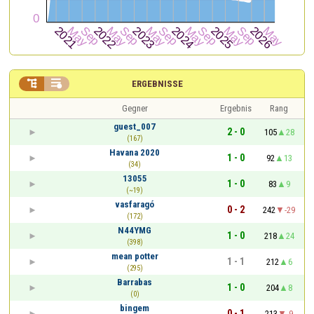


ERGEBNISSE
Gegner
Ergebnis
Rang
guest_007
2 - 0
105
28
(167)
Havana 2020
1 - 0
92
13
(34)
13055
1 - 0
83
9
(~19)
vasfaragó
0 - 2
242
-29
(172)
N44YMG
1 - 0
218
24
(398)
mean potter
1 - 1
212
6
(295)
Barrabas
1 - 0
204
8
(0)
bingem
0 - 1
213
-9