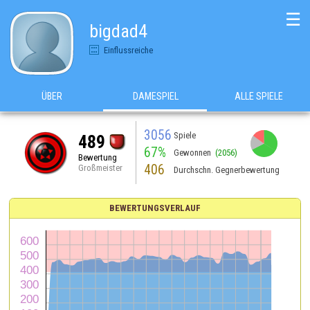
☰
bigdad4
Einflussreiche
ÜBER
DAMESPIEL
ALLE SPIELE
3056
Spiele
489
67%
Gewonnen
(2056)
Bewertung
406
Großmeister
Durchschn. Gegnerbewertung
BEWERTUNGSVERLAUF