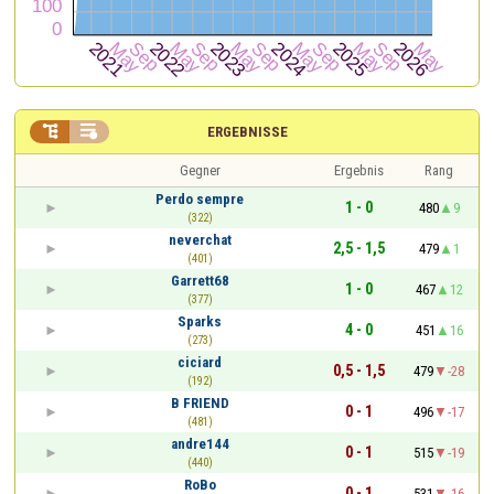


ERGEBNISSE
Gegner
Ergebnis
Rang
Perdo sempre
1 - 0
480
9
(322)
neverchat
2,5 - 1,5
479
1
(401)
Garrett68
1 - 0
467
12
(377)
Sparks
4 - 0
451
16
(273)
ciciard
0,5 - 1,5
479
-28
(192)
B FRIEND
0 - 1
496
-17
(481)
andre144
0 - 1
515
-19
(440)
RoBo
0 - 1
531
-16