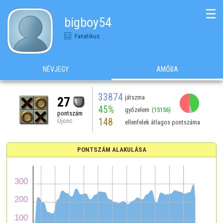
☰
bigboy54
Fanatikus
NÉVJEGY
AMŐBA
33874
játszma
27
45%
győzelem
(15156)
pontszám
148
Újonc
ellenfelek átlagos pontszáma
PONTSZÁM ALAKULÁSA