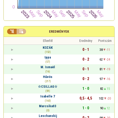


EREDMÉNYEK
Ellenfél
Eredmény
Pontszám
KOZÁK
0 - 1
38
-11
(153)
Ippa
0 - 2
62
-24
(57)
M. Ismaël
0 - 1
81
-19
(16)
Hűvös
0 - 2
97
-16
(217)
☆CSILLAG☆
1 - 0
82
15
(59)
Isabelle 7
0,5 - 4,5
102
-20
(160)
Marcsika03
1 - 0
90
12
(0)
Leschanskij
0 - 2
98
-20