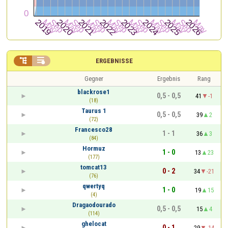


ERGEBNISSE
Gegner
Ergebnis
Rang
blackrose1
0,5 - 0,5
41
-1
(18)
Taurus 1
0,5 - 0,5
39
2
(72)
Francesco28
1 - 1
36
3
(84)
Hormuz
1 - 0
13
23
(177)
tomcat13
0 - 2
34
-21
(76)
qwertyq
1 - 0
19
15
(4)
Dragaodourado
0,5 - 0,5
15
4
(114)
ghelocat
0 - 1
29
-14