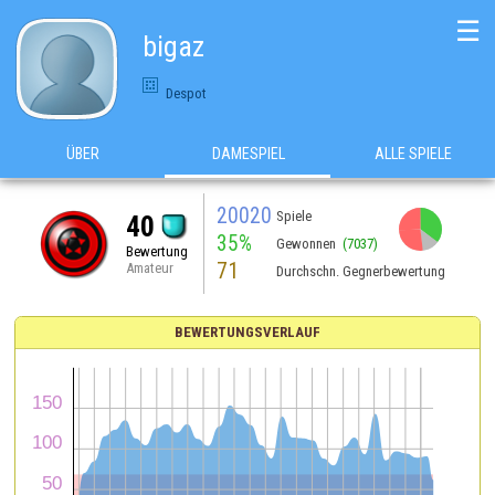
☰
bigaz
Despot
ÜBER
DAMESPIEL
ALLE SPIELE
20020
Spiele
40
35%
Gewonnen
(7037)
Bewertung
71
Amateur
Durchschn. Gegnerbewertung
BEWERTUNGSVERLAUF