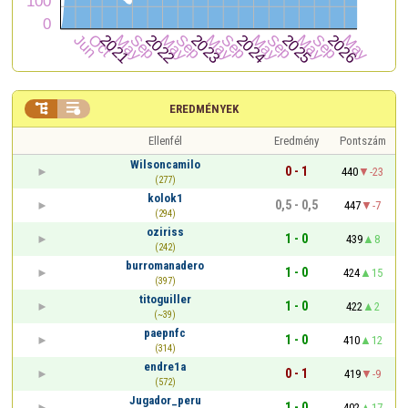


EREDMÉNYEK
Ellenfél
Eredmény
Pontszám
Wilsoncamilo
0 - 1
440
-23
(277)
kolok1
0,5 - 0,5
447
-7
(294)
oziriss
1 - 0
439
8
(242)
burromanadero
1 - 0
424
15
(397)
titoguiller
1 - 0
422
2
(~39)
paepnfc
1 - 0
410
12
(314)
endre1a
0 - 1
419
-9
(572)
Jugador_peru
1 - 0
402
17