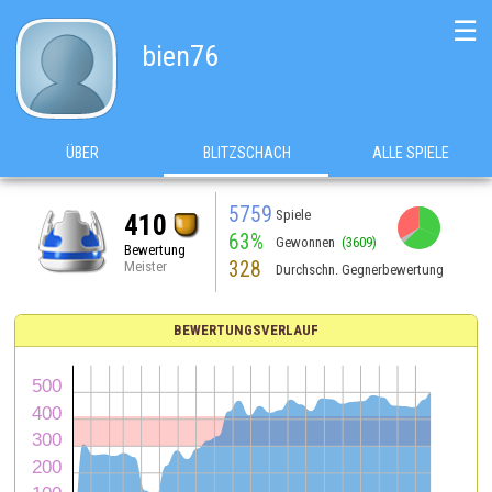
☰
bien76
ÜBER
BLITZSCHACH
ALLE SPIELE
5759
Spiele
410
63%
Gewonnen
(3609)
Bewertung
328
Meister
Durchschn. Gegnerbewertung
BEWERTUNGSVERLAUF