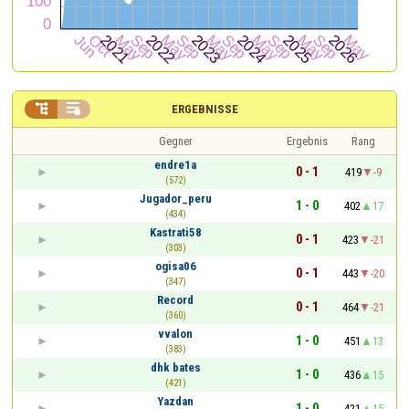


ERGEBNISSE
Gegner
Ergebnis
Rang
endre1a
0 - 1
419
-9
(572)
Jugador_peru
1 - 0
402
17
(434)
Kastrati58
0 - 1
423
-21
(303)
ogisa06
0 - 1
443
-20
(347)
Record
0 - 1
464
-21
(360)
vvalon
1 - 0
451
13
(383)
dhk bates
1 - 0
436
15
(421)
Yazdan
1 - 0
421
15