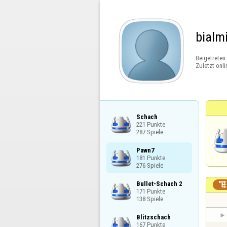
bialm
Beigetreten
Zuletzt onli
Schach

221 Punkte

287 Spiele
Pawn7

181 Punkte

276 Spiele
Bullet-Schach 2


171 Punkte

138 Spiele
Blitzschach

167 Punkte
