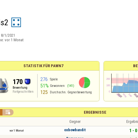
is2
:
8/1/2021
ne:
vor 1 Monat
STATISTIK FÜR PAWN7
BE
276
Spiele
170
51%
Gewonnen
(141)
Bewertung
125
Fortgeschritten
Durchschn. Gegnerbewertung

ERGEBNISSE
Gegner
Ergebn
oxbowbandit
1 - 0
vor 1 Monat