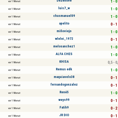
Dezenove
1 - 0
vor 1 Monat
luis7_w
1 - 0
vor 1 Monat
chusmanuel09
1 - 0
vor 1 Monat
apelito
0 - 1
vor 1 Monat
miñoviejo
1 - 0
vor 1 Monat
wlelei_1972
0 - 1
vor 1 Monat
melosanchez1
1 - 0
vor 1 Monat
ALFA CHES
1 - 0
vor 1 Monat
KHISA
0,5 - 0
vor 1 Monat
Remus edk
1 - 0
vor 1 Monat
maquiavelo38
0 - 1
vor 1 Monat
fernandogonzalez
0 - 1
vor 1 Monat
René5
1 - 0
vor 1 Monat
weys99
0 - 1
vor 1 Monat
Fatih9
0 - 2
vor 1 Monat
JR DIO
0 - 1
vor 1 Monat