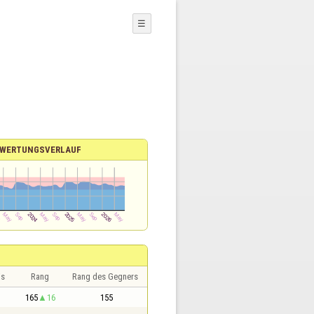
☰
WERTUNGSVERLAUF
is
Rang
Rang des Gegners
165
16
155