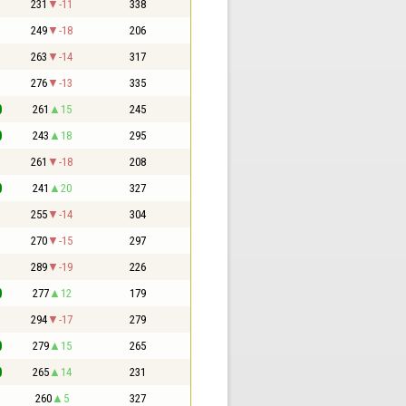
1
231
-11
338
1
249
-18
206
1
263
-14
317
1
276
-13
335
0
261
15
245
0
243
18
295
1
261
-18
208
0
241
20
327
1
255
-14
304
1
270
-15
297
1
289
-19
226
0
277
12
179
1
294
-17
279
0
279
15
265
0
265
14
231
1
260
5
327