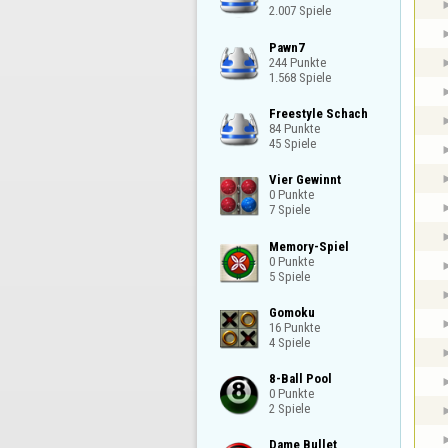
2.007 Spiele
Pawn7

244 Punkte

1.568 Spiele
Freestyle Schach

84 Punkte

45 Spiele
Vier Gewinnt

0 Punkte

7 Spiele
Memory-Spiel

0 Punkte

5 Spiele
Gomoku

16 Punkte

4 Spiele
8-Ball Pool

0 Punkte

2 Spiele
Dame Bullet
