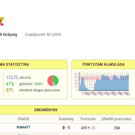
t Királyság
Csatlakozott:
8/1/2010
MA STATISZTIKA
PONTSZÁM ALAKULÁSA
15575
játszma
41%
győzelem
(6321)
371
ellenfelek átlagos pontszáma
EREDMÉNYEK
Ellenfél
Eredmény
Pontszám
Ellenfél pontszáma
Hama11
0 - 1
475
-25
254