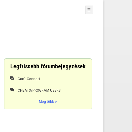
☰
Legfrissebb fórumbejegyzések
Can't Connect

CHEATS/PROGRAM USERS

Még több »