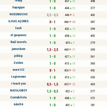
Ivanp
1 - 0
457
18
498
Itapagipe
1 - 0
444
13
377
NOSEMUCHO
0,5 - 0,5
446
-2
403
ILHAS AÇORES
0 - 1
466
-20
387
fardi
1 - 0
452
14
399
el guayanes
1 - 0
438
14
403
Raúl morelo
1 - 0
429
9
279
jamesbum
1,5 - 2,5
440
-11
399
pibbip
1 - 0
427
13
361
Zoiden
1 - 0
413
14
360
mare122
0 - 1
426
-13
492
Legionowo
1 - 0
413
13
350
I teach you
0,5 - 1,5
425
-12
430
NAVAJOBOY
1,5 - 0,5
422
3
277
Contabilista
1 - 0
408
14
373
Adel94
1 - 0
401
7
181