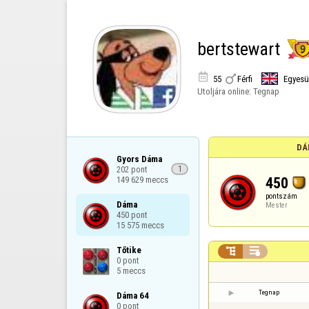
bertstewart


55
Férfi
Egyesül
Utoljára online:
Tegnap
DÁ
Gyors Dáma

202 pont

1
450
149 629 meccs
pontszám
Dáma

Mester
450 pont

15 575 meccs
Tőtike



0 pont

5 meccs
Tegnap
Dáma 64

0 pont
