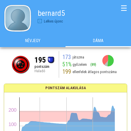
☰
bernard5
Lelkes újonc
NÉVJEGY
DÁMA
173
játszma
195
51%
győzelem
(89)
pontszám
199
Haladó
ellenfelek átlagos pontszáma
PONTSZÁM ALAKULÁSA