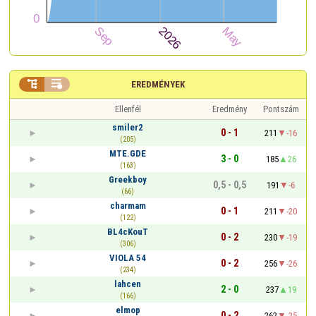


EREDMÉNYEK
Ellenfél
Eredmény
Pontszám
smiler2
0 - 1
211
-16
(205)
MTE.GDE
3 - 0
185
26
(163)
Greekboy
0,5 - 0,5
191
-6
(66)
charmam
0 - 1
211
-20
(122)
BL4cKouT
0 - 2
230
-19
(306)
VIOLA 54
0 - 2
256
-26
(234)
lahcen
2 - 0
237
19
(166)
elmop
0 - 2
262
-25