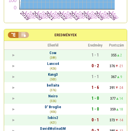


EREDMÉNYEK
Ellenfél
Eredmény
Pontszám
Сэм
1 - 1
355
2
(389)
Lanco4
0 - 2
376
-21
(426)
Kang3
1 - 1
367
9
(503)
bellaita
1 - 6
391
-24
(376)
Neiro
1 - 0
377
14
(326)
D' Broglie
1 - 0
359
18
(406)
lobis2
0 - 1
373
-14
(421)
DavidMolinaGM
0 - 2
385
-12