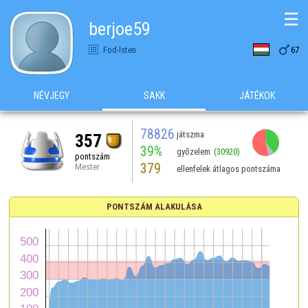
☰
berjoe59

Fod-Isten
67
NÉVJEGY
SAKK
JÁTÉKOK
78826
játszma
357
39%
győzelem
(30920)
pontszám
379
Mester
ellenfelek átlagos pontszáma
PONTSZÁM ALAKULÁSA