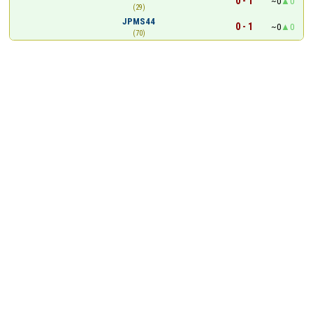
0 - 1
~0
0
(29)
JPMS44
0 - 1
~0
0
(70)