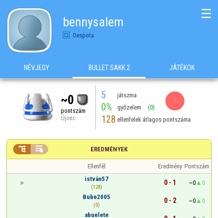
☰
bennysalem
Despota
NÉVJEGY
BULLET SAKK 2
JÁTÉKOK
5
játszma
~0
0%
győzelem
(0)
pontszám
128
Újonc
ellenfelek átlagos pontszáma


EREDMÉNYEK
Ellenfél
Eredmény
Pontszám
istván57
0 - 1
~0
0
(128)
Bube2005
0 - 2
~0
0
(0)
abuelete