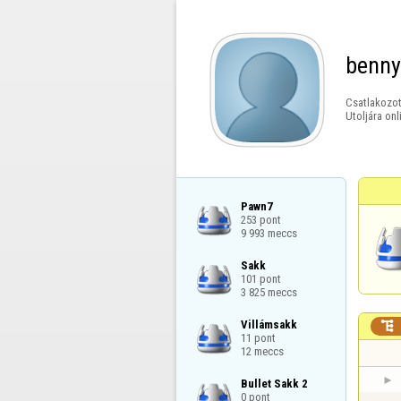
benn
Csatlakozot
Utoljára onl
Pawn7

253 pont

9 993 meccs
Sakk

101 pont

3 825 meccs
Villámsakk


11 pont

12 meccs
Bullet Sakk 2

0 pont
