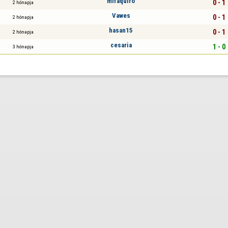
mifaquiro
0 - 1
2 hónapja
Vawes
0 - 1
2 hónapja
hasan15
0 - 1
2 hónapja
cesaria
1 - 0
3 hónapja