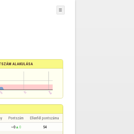
☰
TSZÁM ALAKULÁSA
ny
Pontszám
Ellenfél pontszáma
~0
0
54