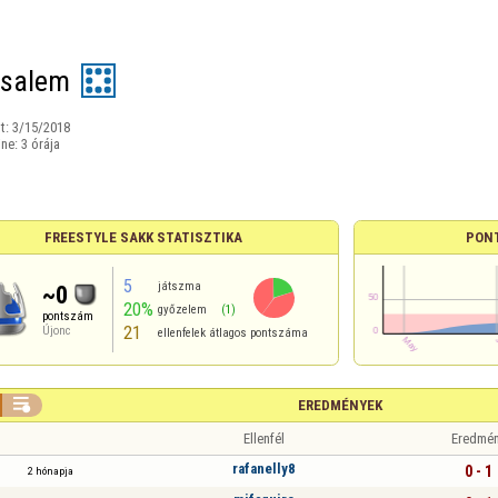
ysalem
t:
3/15/2018
ine:
3 órája
FREESTYLE SAKK STATISZTIKA
PON
5
játszma
~0
20%
győzelem
(1)
pontszám
21
Újonc
ellenfelek átlagos pontszáma

EREDMÉNYEK
Ellenfél
Eredmé
rafanelly8
0 - 1
2 hónapja