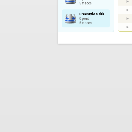
5 meccs
Freestyle Sakk

0 pont

5 meccs