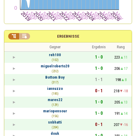


ERGEBNISSE
Gegner
Ergebnis
Rang
reh100
1 - 0
223
11
(102)
miguelroberto20
1 - 0
206
17
(232)
Bottom Boy
1 - 1
198
8
(317)
iannuzzo
0 - 1
218
-18
(185)
mares22
1 - 0
205
13
(129)
mariopensour
1 - 0
191
14
(156)
snbhatti
0 - 1
207
-16
(204)
douk
1 - 0
191
16