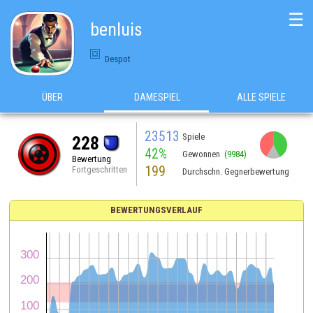
☰
benluis
Despot
ÜBER
DAMESPIEL
ALLE SPIELE
23513
Spiele
228
42%
Gewonnen
(9984)
Bewertung
199
Fortgeschritten
Durchschn. Gegnerbewertung
BEWERTUNGSVERLAUF