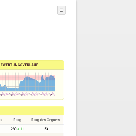
☰
BEWERTUNGSVERLAUF
is
Rang
Rang des Gegners
289
11
53