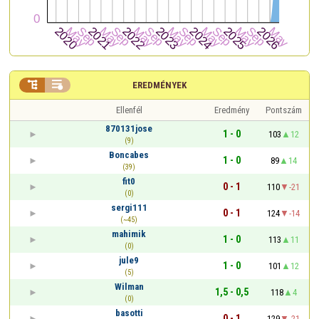


EREDMÉNYEK
Ellenfél
Eredmény
Pontszám
870131jose
1 - 0
103
12
(9)
Boncabes
1 - 0
89
14
(39)
fit0
0 - 1
110
-21
(0)
sergi111
0 - 1
124
-14
(~45)
mahimik
1 - 0
113
11
(0)
jule9
1 - 0
101
12
(5)
Wilman
1,5 - 0,5
118
4
(0)
basotti
0 - 1
129
-21