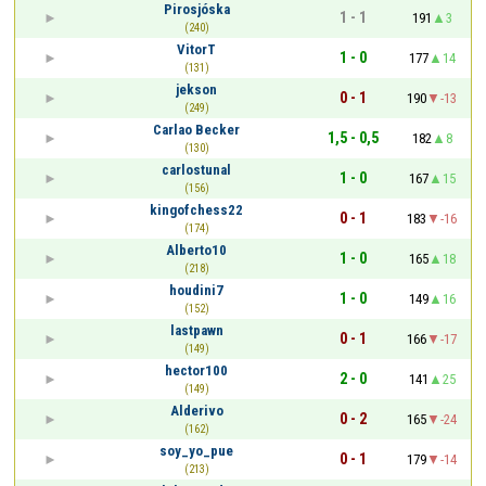
Pirosjóska
1 - 1
191
3
(240)
VitorT
1 - 0
177
14
(131)
jekson
0 - 1
190
-13
(249)
Carlao Becker
1,5 - 0,5
182
8
(130)
carlostunal
1 - 0
167
15
(156)
kingofchess22
0 - 1
183
-16
(174)
Alberto10
1 - 0
165
18
(218)
houdini7
1 - 0
149
16
(152)
lastpawn
0 - 1
166
-17
(149)
hector100
2 - 0
141
25
(149)
Alderivo
0 - 2
165
-24
(162)
soy_yo_pue
0 - 1
179
-14
(213)