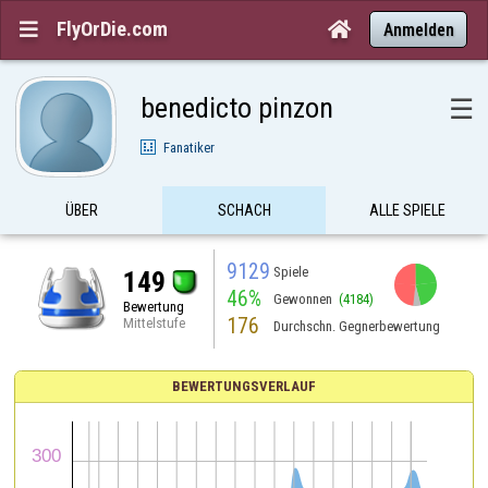
FlyOrDie.com


Anmelden
benedicto pinzon
☰
Fanatiker
ÜBER
SCHACH
ALLE SPIELE
9129
Spiele
149
46%
Gewonnen
(4184)
Bewertung
176
Mittelstufe
Durchschn. Gegnerbewertung
BEWERTUNGSVERLAUF