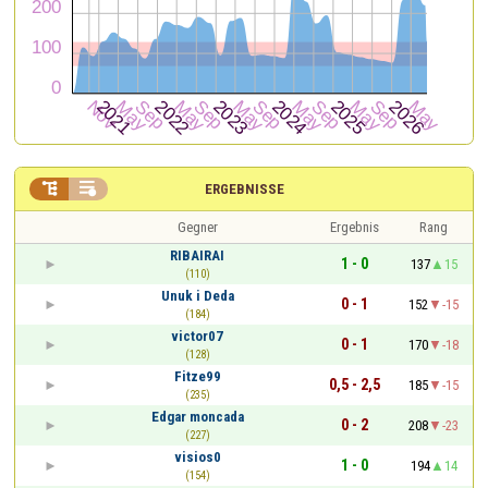


ERGEBNISSE
Gegner
Ergebnis
Rang
RIBAIRAI
1 - 0
137
15
(110)
Unuk i Deda
0 - 1
152
-15
(184)
victor07
0 - 1
170
-18
(128)
Fitze99
0,5 - 2,5
185
-15
(235)
Edgar moncada
0 - 2
208
-23
(227)
visios0
1 - 0
194
14
(154)